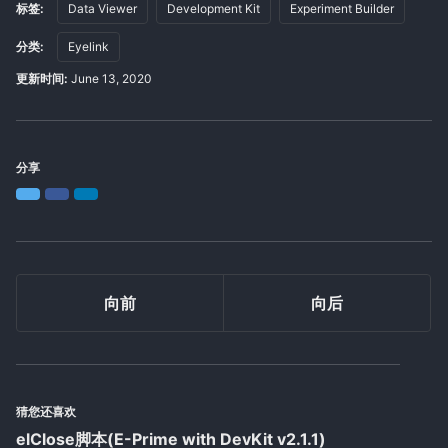
标签:
Data Viewer
Development Kit
Experiment Builder
分类:
Eyelink
更新时间:
June 13, 2020
分享
Twitter
Facebook
LinkedIn
向前
向后
猜您还喜欢
elClose脚本(E-Prime with DevKit v2.1.1)