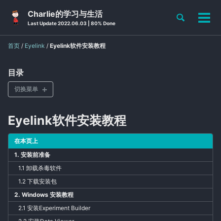
Skip
Skip
Skip
Charlie的学习与生活
Toggle
to
to
to
切
Skip
Last Update 2022.06.03 | 80% Done
search
primary
content
footer
换
links
navigation
菜
首页
/
Eyelink
/
Eyelink软件安装教程
单
目录
切换菜单
点此获取“EYELINK指北”完整目录
Eyelink软件安装教程
在本页上
实验室环境配置
1. 安装前准备
Eyelink软件安装
1.1 卸载杀毒软件
数据采集操作
1.2 下载安装包
2. Windows 安装教程
主试机系统更新
2.1 安装Experiment Builder
FAQs