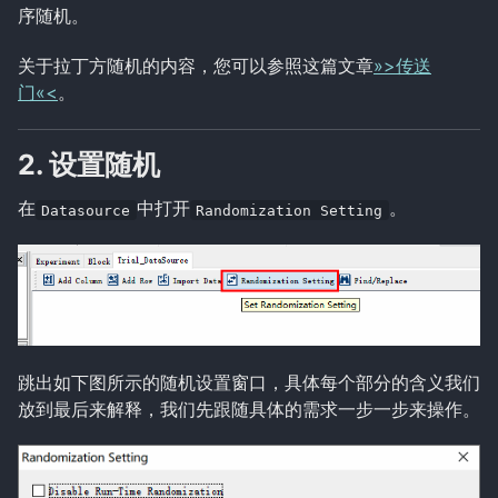
录音
序随机。
边界触发范式
GC-Window范式
关于拉丁方随机的内容，您可以参照这篇文章
»>传送
Visual World范式
门«<
。
多模态
真随机
2. 设置随机
在
中打开
。
主试机操作
Datasource
Randomization Setting
Data Viewer
3rd-Party Tools
Weblink
跳出如下图所示的随机设置窗口，具体每个部分的含义我们
放到最后来解释，我们先跟随具体的需求一步一步来操作。