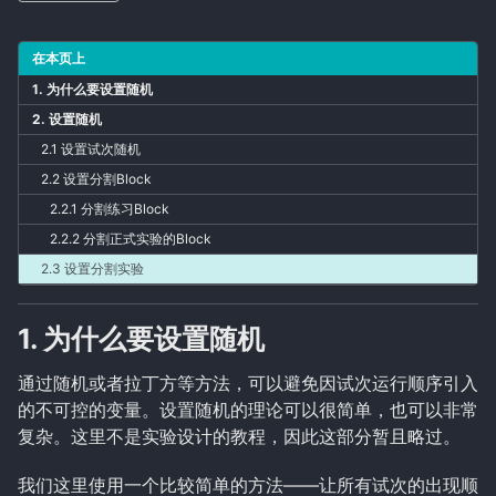
点此获取“EYELINK指北”完整目录
在本页上
1. 为什么要设置随机
认识软件
2. 设置随机
编程前的实验设计准备
2.1 设置试次随机
Experiment层
2.2 设置分割Block
Block层
2.2.1 分割练习Block
Trial层
Recording层
2.2.2 分割正式实验的Block
随机设置
2.3 设置分割实验
计算反应时和正确率
行为信息记录
1. 为什么要设置随机
实验的保存、编译、压缩与迁移
通过随机或者拉丁方等方法，可以避免因试次运行顺序引入
的不可控的变量。设置随机的理论可以很简单，也可以非常
拉丁方设计
复杂。这里不是实验设计的教程，因此这部分暂且略过。
文字自动化分兴趣区
播放声音
播放视频
我们这里使用一个比较简单的方法——让所有试次的出现顺