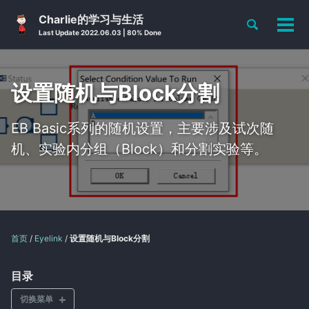
Skip
Skip
Skip
Charlie的学习与生活
Toggle
to
to
to
切
Skip
Last Update 2022.06.03 | 80% Done
search
primary
content
footer
换
links
navigation
菜
单
设置随机与Block分割
EB Basic系列的随机设置，主要涉及试次随
机、实验内分组（Block）和分割实验等。
首页
/
Eyelink
/
设置随机与Block分割
目录
切换菜单