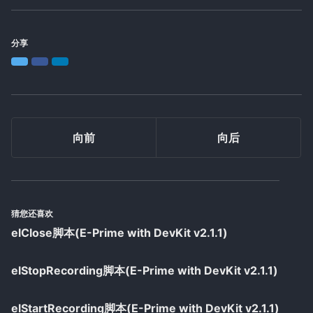
分享
Twitter
Facebook
LinkedIn
向前
向后
猜您还喜欢
elClose脚本(E-Prime with DevKit v2.1.1)
elStopRecording脚本(E-Prime with DevKit v2.1.1)
elStartRecording脚本(E-Prime with DevKit v2.1.1)